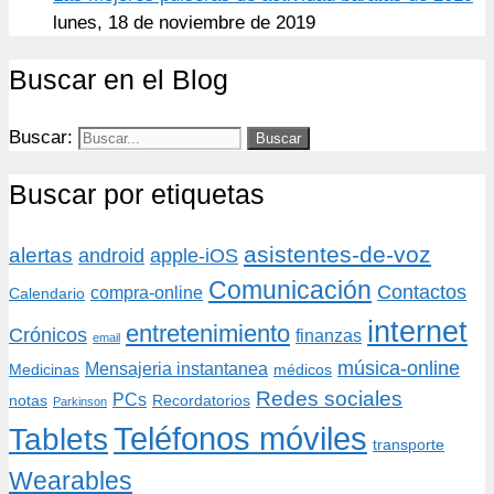
lunes, 18 de noviembre de 2019
Buscar en el Blog
Buscar:
Buscar por etiquetas
asistentes-de-voz
alertas
android
apple-iOS
Comunicación
Contactos
compra-online
Calendario
internet
entretenimiento
Crónicos
finanzas
email
música-online
Mensajeria instantanea
Medicinas
médicos
Redes sociales
PCs
notas
Recordatorios
Parkinson
Teléfonos móviles
Tablets
transporte
Wearables