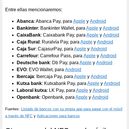
Entre ellas mencionaremos:
Abanca
: Abanca Pay, para
Apple
y
Android
Bankinter
: Bankinter Wallet, para
Apple
y
Android
CaixaBank
: Caixabank Pay, para
Apple
y
Android
Caja Rural
: Ruralvía Pay, para
Apple
y
Android
Caja Sur
: CajasurPay, para
Apple
y
Android
Carrefour
: Carrefour Pass, para
Apple
y
Android
Deutsche bank
: Db Pay, para
Apple
y
Android
EVO
: EVO Wallet, para
Android
Ibercaja
:
Ibercaja Pay, para
Apple
y
Android
Kutxa bank
: Kutxabank Pay, para
Apple
y
Android
Laboral kutxa
: LK Pay, para
Apple
y
Android
Openbank
: Openbank, para
Apple
y
Android
Fuentes:
Listado de bancos con su propia app para pagar con el móvil
a través de NFC
y
Aplicaciones para bancos