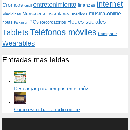
internet
entretenimiento
Crónicos
finanzas
email
música-online
Mensajeria instantanea
Medicinas
médicos
Redes sociales
PCs
notas
Recordatorios
Parkinson
Teléfonos móviles
Tablets
transporte
Wearables
Entradas mas leídas
Descargar pasatiempos en el móvil
Como escuchar la radio online