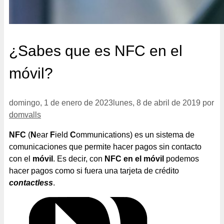
¿Sabes que es NFC en el
móvil?
domingo, 1 de enero de 2023
lunes, 8 de abril de 2019
por
domvalls
NFC
(
N
ear
F
ield
C
ommunications) es un sistema de
comunicaciones que permite hacer pagos sin contacto
con el
móvil
. Es decir, con
NFC en el móvil
podemos
hacer pagos como si fuera una tarjeta de crédito
contactless
.